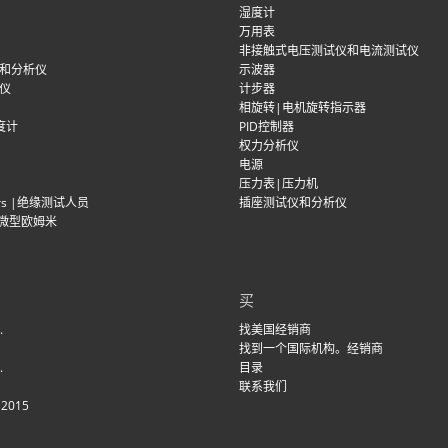
湿度计
万用表
非接触式电压测试仪和电流测试仪
和分析仪
示波器
仪
计步器
相旋转|电机旋转指示器
度计
PID控制器
权力分析仪
电源
压力表|压力机
ers |绝缘测试人员
插座测试仪和分析仪
m |微型欧姆米
买
.
找美国经销商
找到一个国际机构。经销商
.
目录
联系我们
：2015