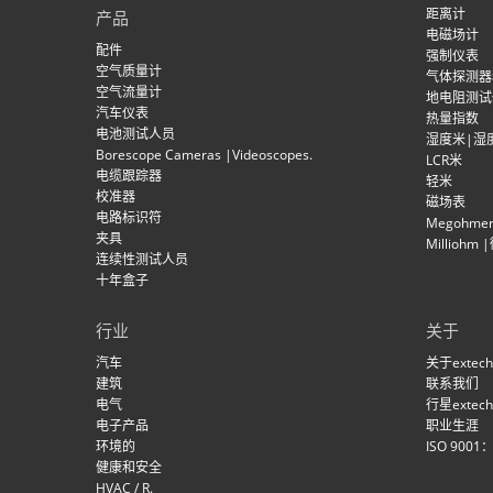
距离计
产品
电磁场计
配件
强制仪表
空气质量计
气体探测器
空气流量计
地电阻测试
汽车仪表
热量指数
电池测试人员
湿度米|湿
Borescope Cameras |Videoscopes.
LCR米
电缆跟踪器
轻米
校准器
磁场表
电路标识符
Megohm
夹具
Millioh
连续性测试人员
十年盒子
行业
关于
汽车
关于extech
建筑
联系我们
电气
行星extech
电子产品
职业生涯
环境的
ISO 9001
健康和安全
HVAC / R.